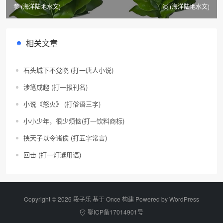
参 (海洋陆地水文)
淡 (海洋陆地水文)
相关文章
石头城下不觉晓 (打一唐人小说)
涉笔成趣 (打一报刊名)
小说《怒火》 (打俗语三字)
小小少年，很少烦恼(打一饮料商标)
挟天子以令诸侯 (打五字常言)
回击 (打一灯谜用语)
Copyright © 2026 段子乐 基于 Once 构建 Powered by
WordPress
鄂ICP备17014901号