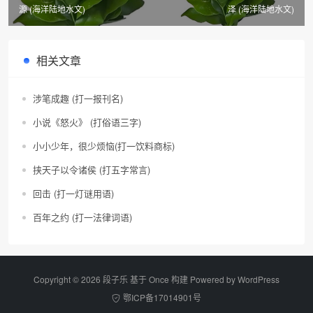
源 (海洋陆地水文)
泽 (海洋陆地水文)
相关文章
涉笔成趣 (打一报刊名)
小说《怒火》 (打俗语三字)
小小少年，很少烦恼(打一饮料商标)
挟天子以令诸侯 (打五字常言)
回击 (打一灯谜用语)
百年之约 (打一法律词语)
Copyright © 2026 段子乐 基于 Once 构建 Powered by
WordPress
鄂ICP备17014901号