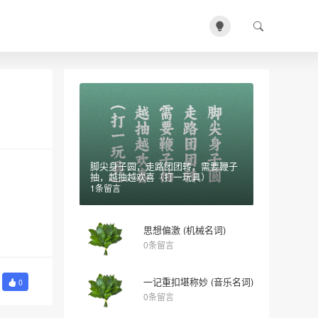
脚尖身子圆，走路团团转，需要鞭子
抽，越抽越欢喜（打一玩具）
1条留言
思想偏激 (机械名词)
0条留言
一记重扣堪称妙 (音乐名词)
0
0条留言