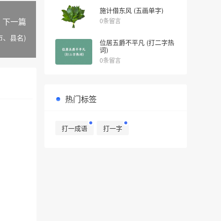
施计借东风 (五画单字)
下一篇
0条留言
市、县名)
位居五爵不平凡 (打二字热
词)
0条留言
热门标签
打一成语
打一字