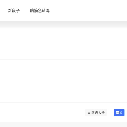
新段子
脑筋急转弯
谜语大全
0