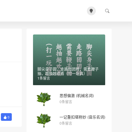
脚尖身子圆，走路团团转，需要鞭子
抽，越抽越欢喜（打一玩具）
1条留言
思想偏激 (机械名词)
0条留言
一记重扣堪称妙 (音乐名词)
0
0条留言