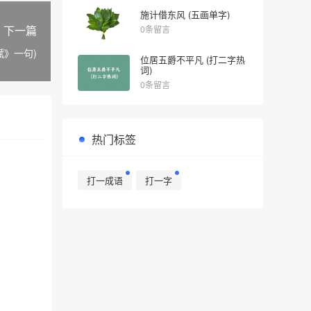
施计借东风 (五画单字)
下一篇
0条留言
赋》一句)
位居五爵不平凡 (打二字热
词)
0条留言
热门标签
打一成语
打一字