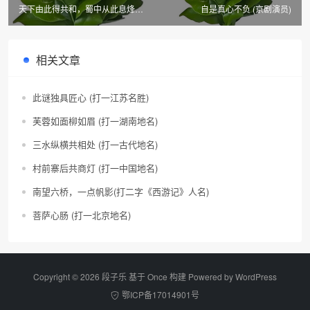
天下由此得共和，蜀中从此息烽火
自是真心不负 (京剧演员)
(动物)
相关文章
此谜独具匠心 (打一江苏名胜)
芙蓉如面柳如眉 (打一湖南地名)
三水纵横共相处 (打一古代地名)
村前寨后共商灯 (打一中国地名)
南望六桥，一点帆影(打二字《西游记》人名)
菩萨心肠 (打一北京地名)
Copyright © 2026 段子乐 基于 Once 构建 Powered by
WordPress
鄂ICP备17014901号