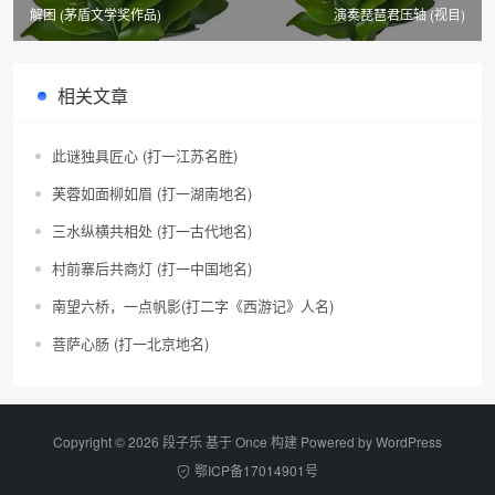
解困 (茅盾文学奖作品)
演奏琵琶君压轴 (视目)
相关文章
此谜独具匠心 (打一江苏名胜)
芙蓉如面柳如眉 (打一湖南地名)
三水纵横共相处 (打一古代地名)
村前寨后共商灯 (打一中国地名)
南望六桥，一点帆影(打二字《西游记》人名)
菩萨心肠 (打一北京地名)
Copyright © 2026 段子乐 基于 Once 构建 Powered by
WordPress
鄂ICP备17014901号