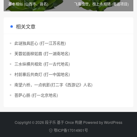
基本相似 (山西市、县名)
飞离浊世，枝上永相随 (奥运项目)
相关文章
此谜独具匠心 (打一江苏名胜)
芙蓉如面柳如眉 (打一湖南地名)
三水纵横共相处 (打一古代地名)
村前寨后共商灯 (打一中国地名)
南望六桥，一点帆影(打二字《西游记》人名)
菩萨心肠 (打一北京地名)
Copyright © 2026 段子乐 基于 Once 构建 Powered by
WordPress
鄂ICP备17014901号