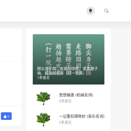
脚尖身子圆，走路团团转，需要鞭子
抽，越抽越欢喜（打一玩具）
1条留言
思想偏激 (机械名词)
0条留言
一记重扣堪称妙 (音乐名词)
0
0条留言