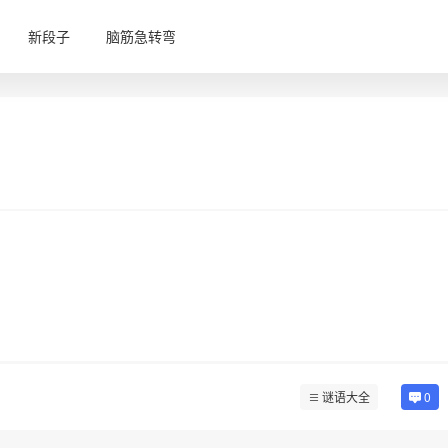
新段子
脑筋急转弯
谜语大全
0