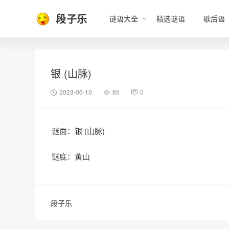
段子乐
谜语大全
精选谜语
歇后语
银 (山脉)
2023-06-10
85
0
谜面：银 (山脉)
谜底：黄山
段子乐