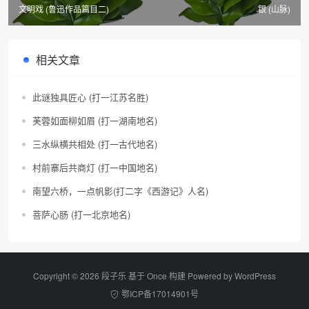
文明戏 (鲁迅作品篇目二)
银 (山脉)
相关文章
此谜独具匠心 (打一江苏名胜)
芙蓉如面柳如眉 (打一湖南地名)
三水纵横共相处 (打一古代地名)
村前寨后共商灯 (打一中国地名)
南望六桥，一点帆影(打二字《西游记》人名)
菩萨心肠 (打一北京地名)
Copyright © 2026 段子乐 基于 Once 构建 Powered by
WordPress
鄂ICP备17014901号