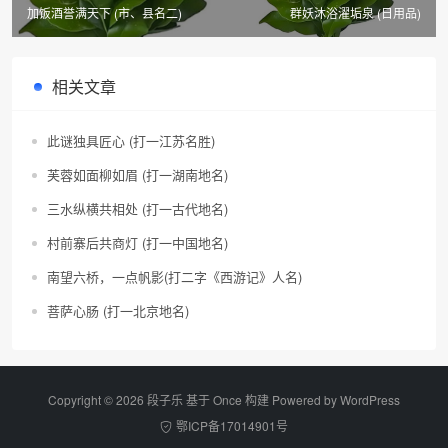
加饭酒誉满天下 (市、县名二)
群妖沐浴濯垢泉 (日用品)
相关文章
此谜独具匠心 (打一江苏名胜)
芙蓉如面柳如眉 (打一湖南地名)
三水纵横共相处 (打一古代地名)
村前寨后共商灯 (打一中国地名)
南望六桥，一点帆影(打二字《西游记》人名)
菩萨心肠 (打一北京地名)
Copyright © 2026 段子乐 基于 Once 构建 Powered by
WordPress
鄂ICP备17014901号