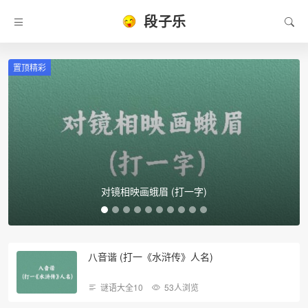
段子乐
置顶精彩
对镜相映画蛾眉 (打一字)
八音谐 (打一《水浒传》人名)
谜语大全10
53人浏览