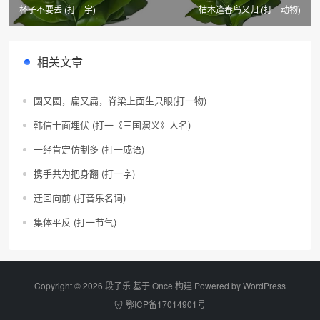
杯子不要丢 (打一字)
枯木逢春鸟又归 (打一动物)
相关文章
圆又圆，扁又扁，脊梁上面生只眼(打一物)
韩信十面埋伏 (打一《三国演义》人名)
一经肯定仿制多 (打一成语)
携手共为把身翻 (打一字)
迂回向前 (打音乐名词)
集体平反 (打一节气)
Copyright © 2026 段子乐 基于 Once 构建 Powered by
WordPress
鄂ICP备17014901号