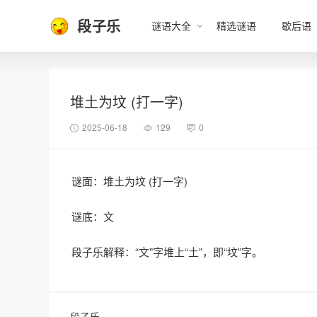
段子乐
谜语大全
精选谜语
歇后语
堆土为坟 (打一字)
2025-06-18
129
0
谜面：堆土为坟 (打一字)
谜底：文
段子乐解释：“文”字堆上“土”，即“坟”字。
段子乐