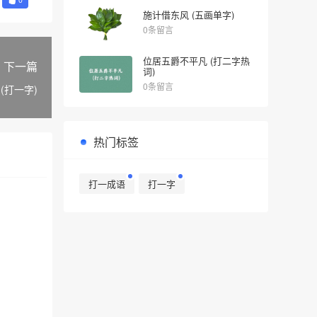
施计借东风 (五画单字)
0条留言
位居五爵不平凡 (打二字热
下一篇
词)
0条留言
(打一字)
热门标签
打一成语
打一字