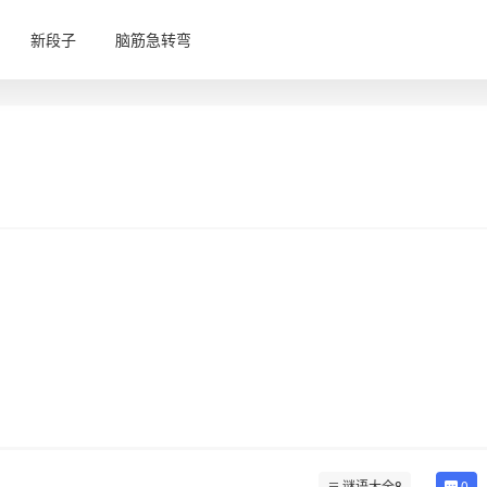
新段子
脑筋急转弯
谜语大全8
0