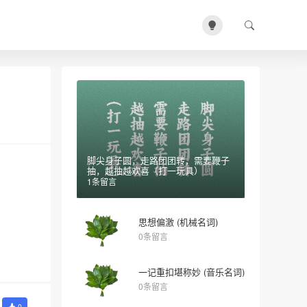
脚尖身子圆，走路团团转，需要鞭子
抽，越抽越欢喜（打一玩具）
1条留言
思想偏激 (机械名词)
0条留言
一记重扣堪称妙 (音乐名词)
0条留言
0