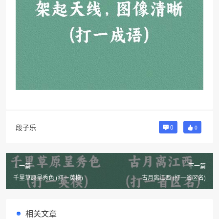
段子乐
0
0
上一篇
下一篇
千里草原呈秀色 (打一英模)
古月离江西 (打一省区名)
相关文章