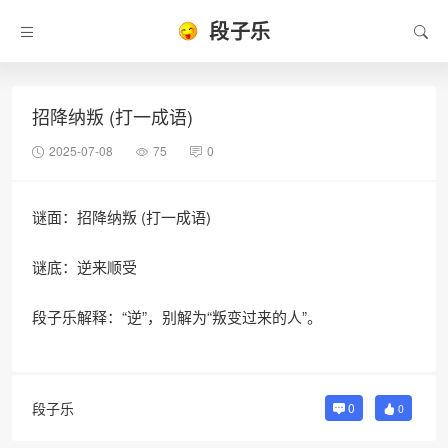
段子乐
招降纳叛 (打一成语)
2025-07-08
75
0
谜面：招降纳叛 (打一成语)
谜底：逆来顺受
段子乐解释：“逆”，别解为“叛变过来的人”。
段子乐
0
0