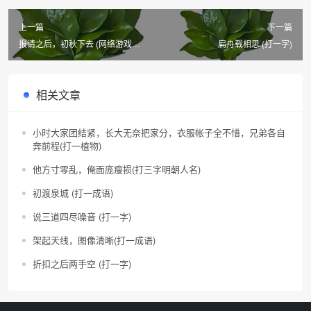
上一篇
下一篇
报请之后，初秋下去 (网络游戏用
扁舟载相思 (打一字)
语)
相关文章
小时大家团结紧，长大无奈把家分，衣服帐子全不惜，兄弟各自
奔前程(打一植物)
他方寸零乱，俺面庞瘦损(打三字明朝人名)
初渡泉城 (打一成语)
说三道四尽噪音 (打一字)
架起天线，图像清晰(打一成语)
折扣之后两手空 (打一字)