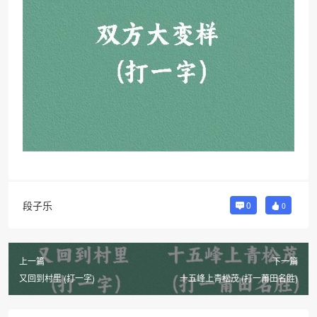
段子乐
0
0
上一篇
下一篇
又回到村里 (打一字)
十五峰上青松茂 (打一莆田名胜)