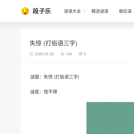
段子乐
谜语大全
精选谜语
歇后语
失惊 (打俗语三字)
2026-05-29
134
0
谜面：失惊 (打俗语三字)
谜底：怪不得