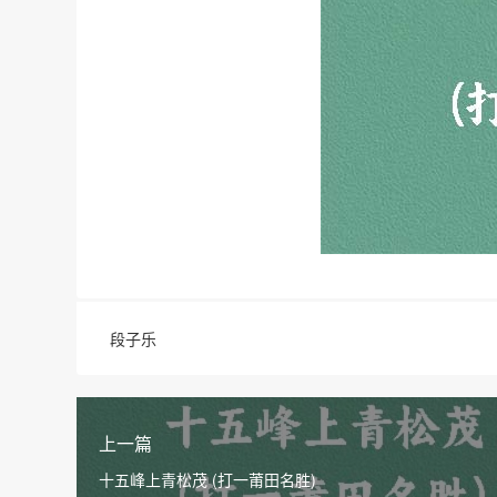
段子乐
上一篇
十五峰上青松茂 (打一莆田名胜)