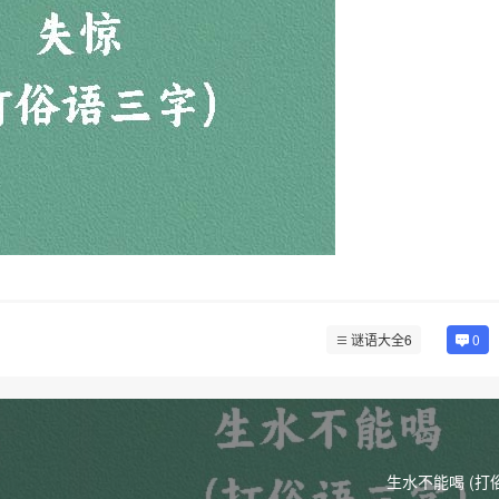
谜语大全6
0
生水不能喝 (打