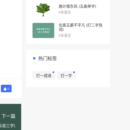
施计借东风 (五画单字)
0条留言
位居五爵不平凡 (打二字热
词)
0条留言
热门标签
打一成语
打一字
0
下一篇
俗语三字)