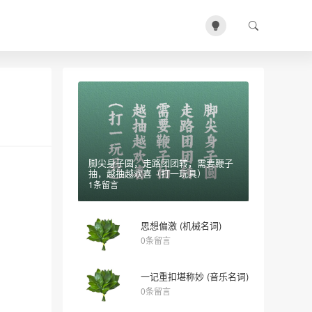
脚尖身子圆，走路团团转，需要鞭子
抽，越抽越欢喜（打一玩具）
1条留言
思想偏激 (机械名词)
0条留言
一记重扣堪称妙 (音乐名词)
0条留言