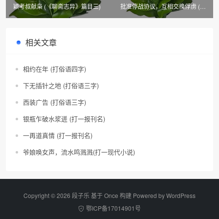
颖考叔献枭 (《聊斋志异》篇目三)
批准停战协议，互相交换俘虏 (鲁
迅作品篇目)
相关文章
相约在年 (打俗语四字)
下无插针之地 (打俗语三字)
西装广告 (打俗语三字)
银瓶乍破水浆迸 (打一报刊名)
一再道真情 (打一报刊名)
爷娘唤女声，流水鸣溅溅(打一现代小说)
Copyright © 2026 段子乐 基于 Once 构建 Powered by
WordPress
鄂ICP备17014901号