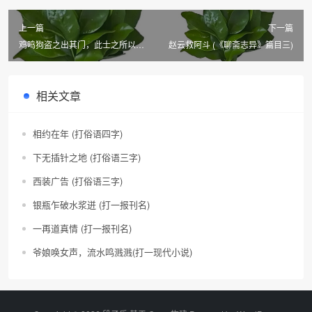
上一篇
下一篇
鸡鸣狗盗之出其门，此士之所以不
赵云救阿斗 (《聊斋志异》篇目三)
至也 (鲁迅作品篇目)
相关文章
相约在年 (打俗语四字)
下无插针之地 (打俗语三字)
西装广告 (打俗语三字)
银瓶乍破水浆迸 (打一报刊名)
一再道真情 (打一报刊名)
爷娘唤女声，流水鸣溅溅(打一现代小说)