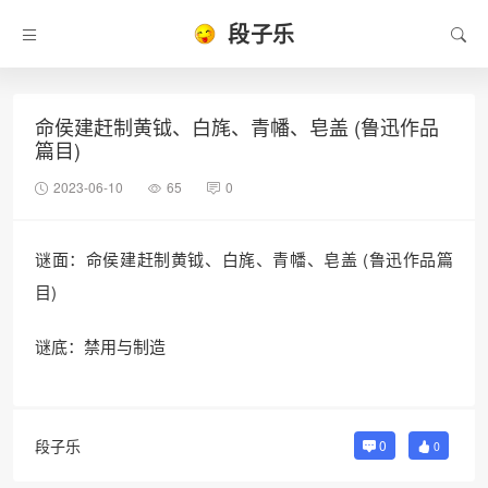
段子乐
命侯建赶制黄钺、白旄、青幡、皂盖 (鲁迅作品
篇目)
2023-06-10
65
0
谜面：命侯建赶制黄钺、白旄、青幡、皂盖 (鲁迅作品篇
目)
谜底：禁用与制造
段子乐
0
0