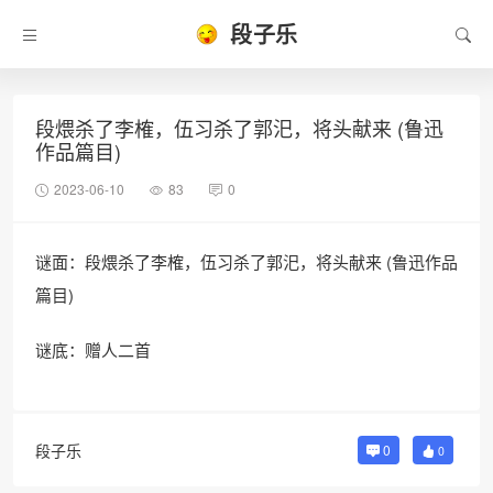
段子乐
段煨杀了李榷，伍习杀了郭汜，将头献来 (鲁迅
作品篇目)
2023-06-10
83
0
谜面：段煨杀了李榷，伍习杀了郭汜，将头献来 (鲁迅作品
篇目)
谜底：赠人二首
段子乐
0
0