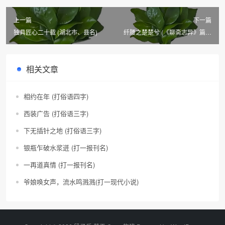
上一篇
下一篇
独具匠心二十载 (湖北市、县名)
纤腰之楚楚兮 (《聊斋志异》篇目
三)
相关文章
相约在年 (打俗语四字)
西装广告 (打俗语三字)
下无插针之地 (打俗语三字)
银瓶乍破水浆迸 (打一报刊名)
一再道真情 (打一报刊名)
爷娘唤女声，流水鸣溅溅(打一现代小说)