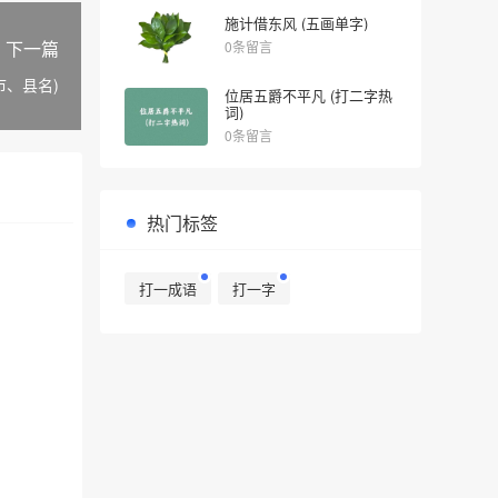
施计借东风 (五画单字)
下一篇
0条留言
市、县名)
位居五爵不平凡 (打二字热
词)
0条留言
热门标签
打一成语
打一字