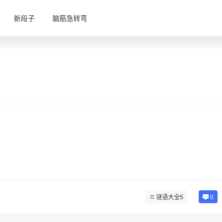
新段子
脑筋急转弯
谜语大全5
0