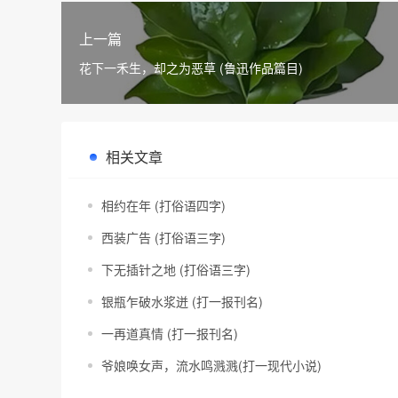
上一篇
花下一禾生，却之为恶草 (鲁迅作品篇目)
相关文章
相约在年 (打俗语四字)
西装广告 (打俗语三字)
下无插针之地 (打俗语三字)
银瓶乍破水浆迸 (打一报刊名)
一再道真情 (打一报刊名)
爷娘唤女声，流水鸣溅溅(打一现代小说)