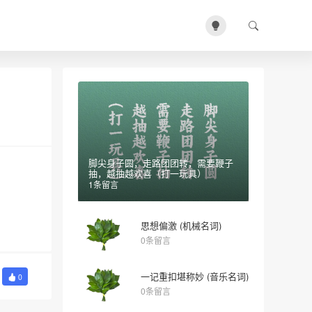
脚尖身子圆，走路团团转，需要鞭子
抽，越抽越欢喜（打一玩具）
1条留言
思想偏激 (机械名词)
0条留言
一记重扣堪称妙 (音乐名词)
0
0条留言