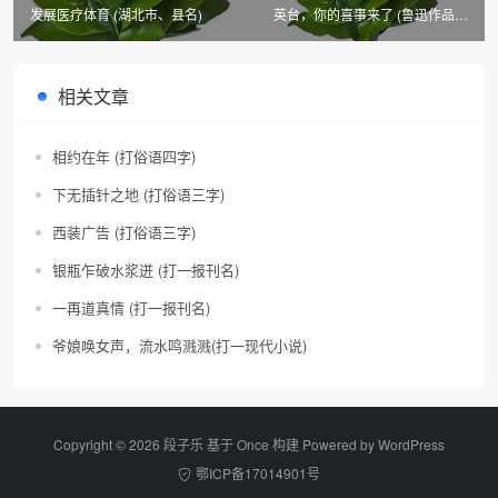
发展医疗体育 (湖北市、县名)
英台，你的喜事来了 (鲁迅作品篇
目)
相关文章
相约在年 (打俗语四字)
下无插针之地 (打俗语三字)
西装广告 (打俗语三字)
银瓶乍破水浆迸 (打一报刊名)
一再道真情 (打一报刊名)
爷娘唤女声，流水鸣溅溅(打一现代小说)
Copyright © 2026 段子乐 基于 Once 构建 Powered by
WordPress
鄂ICP备17014901号