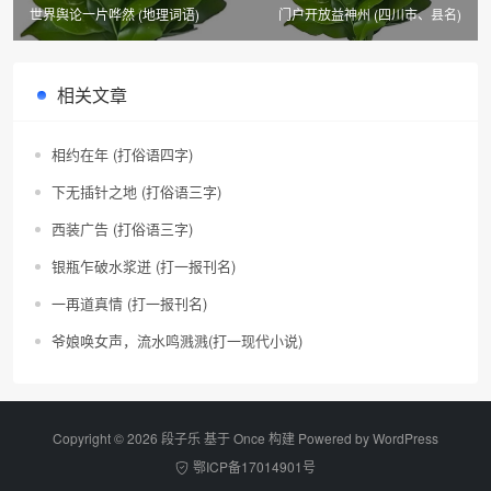
世界舆论一片哗然 (地理词语)
门户开放益神州 (四川市、县名)
相关文章
相约在年 (打俗语四字)
下无插针之地 (打俗语三字)
西装广告 (打俗语三字)
银瓶乍破水浆迸 (打一报刊名)
一再道真情 (打一报刊名)
爷娘唤女声，流水鸣溅溅(打一现代小说)
Copyright © 2026 段子乐 基于 Once 构建 Powered by
WordPress
鄂ICP备17014901号