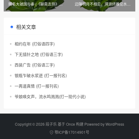
赐名大虢国与秦 (《聊斋志异》篇
边陲明月不相见，溯源终难见水源
目二)
(广西市、县名)
相关文章
相约在年 (打俗语四字)
下无插针之地 (打俗语三字)
西装广告 (打俗语三字)
银瓶乍破水浆迸 (打一报刊名)
一再道真情 (打一报刊名)
爷娘唤女声，流水鸣溅溅(打一现代小说)
Copyright © 2026 段子乐 基于 Once 构建 Powered by
WordPress
鄂ICP备17014901号