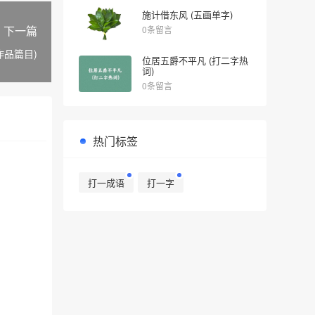
施计借东风 (五画单字)
下一篇
0条留言
作品篇目)
位居五爵不平凡 (打二字热
词)
0条留言
热门标签
打一成语
打一字