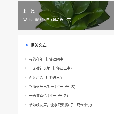
上一篇
“马上相逢须尽醉” (聊斋篇目二)
相关文章
相约在年 (打俗语四字)
下无插针之地 (打俗语三字)
西装广告 (打俗语三字)
银瓶乍破水浆迸 (打一报刊名)
一再道真情 (打一报刊名)
爷娘唤女声，流水鸣溅溅(打一现代小说)