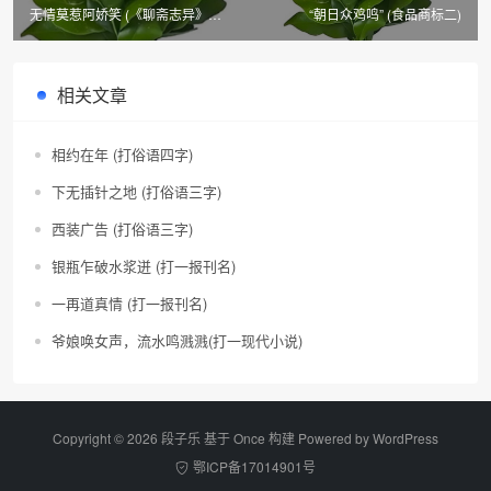
无情莫惹阿娇笑 (《聊斋志异》篇
“朝日众鸡鸣” (食品商标二)
目二)
相关文章
相约在年 (打俗语四字)
下无插针之地 (打俗语三字)
西装广告 (打俗语三字)
银瓶乍破水浆迸 (打一报刊名)
一再道真情 (打一报刊名)
爷娘唤女声，流水鸣溅溅(打一现代小说)
Copyright © 2026 段子乐 基于 Once 构建 Powered by
WordPress
鄂ICP备17014901号