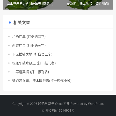
江上往来者，皆闻鲈鱼美 (成语一)
范致能一味上疏 (5字教育用语)
相关文章
相约在年 (打俗语四字)
西装广告 (打俗语三字)
下无插针之地 (打俗语三字)
银瓶乍破水浆迸 (打一报刊名)
一再道真情 (打一报刊名)
爷娘唤女声，流水鸣溅溅(打一现代小说)
Copyright © 2026 段子乐 基于 Once 构建 Powered by
WordPress
鄂ICP备17014901号