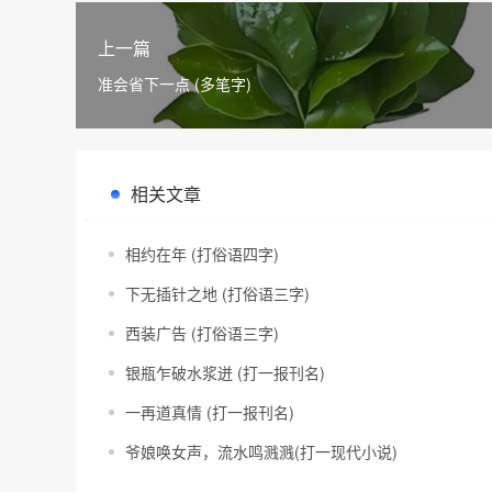
上一篇
准会省下一点 (多笔字)
相关文章
相约在年 (打俗语四字)
下无插针之地 (打俗语三字)
西装广告 (打俗语三字)
银瓶乍破水浆迸 (打一报刊名)
一再道真情 (打一报刊名)
爷娘唤女声，流水鸣溅溅(打一现代小说)