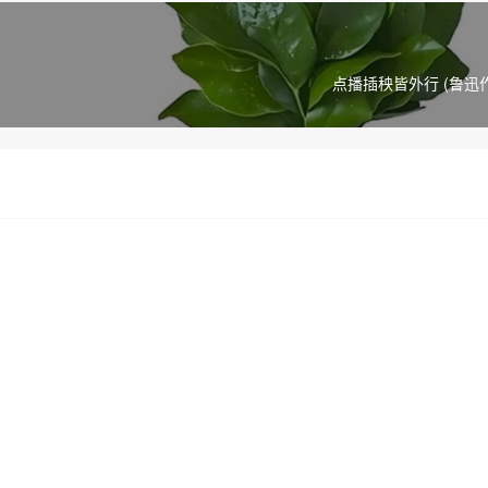
点播插秧皆外行 (鲁迅