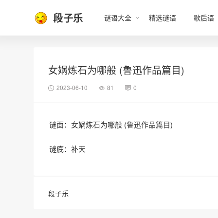
段子乐
谜语大全
精选谜语
歇后语
女娲炼石为哪般 (鲁迅作品篇目)
2023-06-10
81
0
谜面：女娲炼石为哪般 (鲁迅作品篇目)
谜底：补天
段子乐