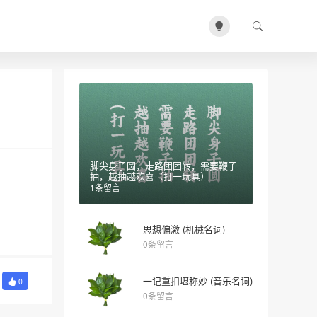
脚尖身子圆，走路团团转，需要鞭子
抽，越抽越欢喜（打一玩具）
1条留言
思想偏激 (机械名词)
0条留言
一记重扣堪称妙 (音乐名词)
0
0条留言