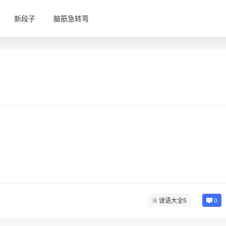
新段子
脑筋急转弯
谜语大全5
0