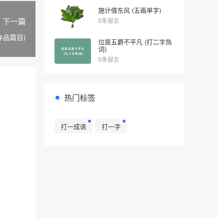
施计借东风 (五画单字)
下一篇
0条留言
作品篇目)
位居五爵不平凡 (打二字热
词)
0条留言
热门标签
打一成语
打一字