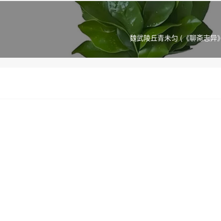
魏武陵丘青未匀 (《聊斋志异