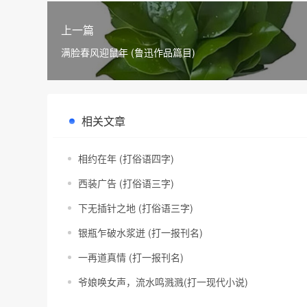
上一篇
满脸春风迎鼠年 (鲁迅作品篇目)
相关文章
相约在年 (打俗语四字)
西装广告 (打俗语三字)
下无插针之地 (打俗语三字)
银瓶乍破水浆迸 (打一报刊名)
一再道真情 (打一报刊名)
爷娘唤女声，流水鸣溅溅(打一现代小说)