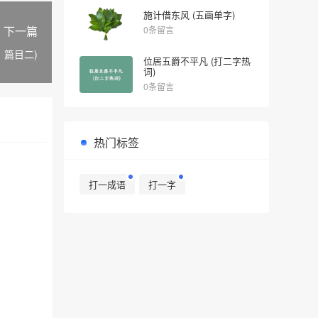
施计借东风 (五画单字)
下一篇
0条留言
》篇目二)
位居五爵不平凡 (打二字热
词)
0条留言
热门标签
打一成语
打一字