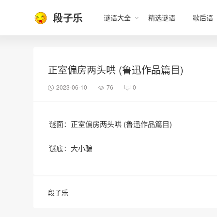
段子乐
谜语大全
精选谜语
歇后语
正室偏房两头哄 (鲁迅作品篇目)
2023-06-10
76
0
谜面：正室偏房两头哄 (鲁迅作品篇目)
谜底：大小骗
段子乐