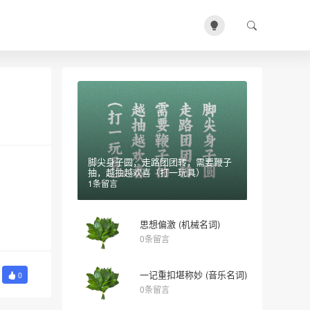
脚尖身子圆，走路团团转，需要鞭子
抽，越抽越欢喜（打一玩具）
1条留言
思想偏激 (机械名词)
0条留言
一记重扣堪称妙 (音乐名词)
0
0条留言