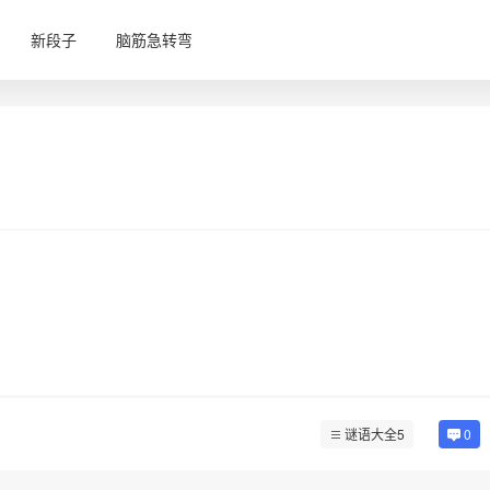
新段子
脑筋急转弯
谜语大全5
0