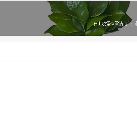
石上晓霜似雪洁 (广西