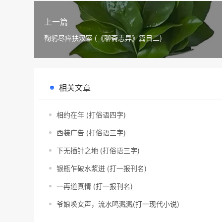
上一篇
鞠躬尽瘁扶汉室 (《聊斋志异》篇目二)
相关文章
相约在年 (打俗语四字)
西装广告 (打俗语三字)
下无插针之地 (打俗语三字)
银瓶乍破水浆迸 (打一报刊名)
一再道真情 (打一报刊名)
爷娘唤女声，流水鸣溅溅(打一现代小说)