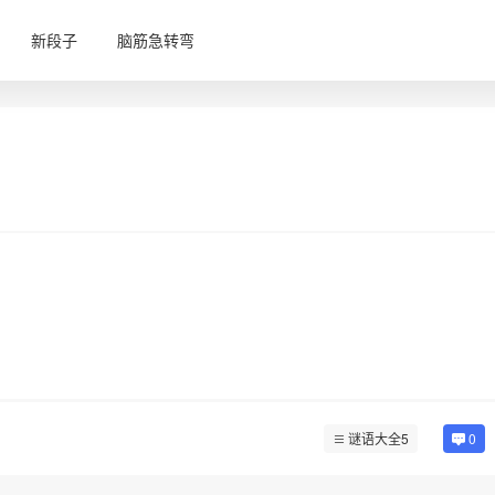
新段子
脑筋急转弯
谜语大全5
0