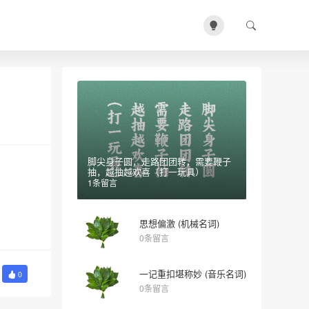
脚尖身子圆，走路团团转，需要鞭子
抽，越抽越欢喜（打一玩具）
1条留言
思想偏激 (机械名词)
0条留言
一记重扣堪称妙 (音乐名词)
0
0条留言