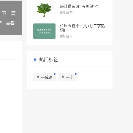
施计借东风 (五画单字)
下一篇
0条留言
市、县名)
位居五爵不平凡 (打二字热
词)
0条留言
热门标签
打一成语
打一字