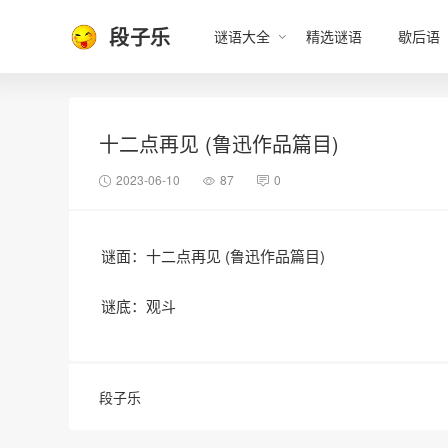
段子乐
谜语大全
精选谜语
歇后语
十二点再见 (鲁迅作品篇目)
2023-06-10
87
0
谜面：十二点再见 (鲁迅作品篇目)
谜底：观斗
段子乐