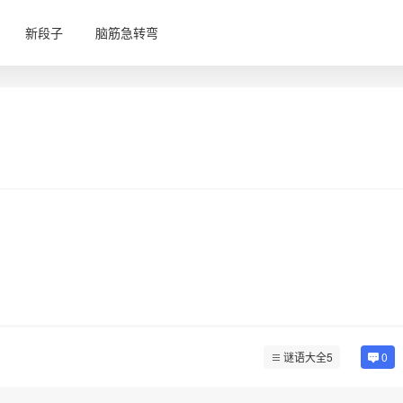
新段子
脑筋急转弯
谜语大全5
0