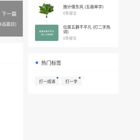
施计借东风 (五画单字)
下一篇
0条留言
作品篇目)
位居五爵不平凡 (打二字热
词)
0条留言
热门标签
打一成语
打一字