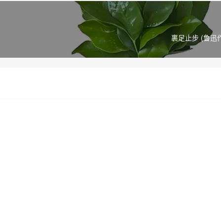
裹足止步 (鲁迅