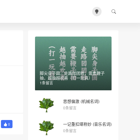
脚尖身子圆，走路团团转，需要鞭子
抽，越抽越欢喜（打一玩具）
1条留言
思想偏激 (机械名词)
0条留言
一记重扣堪称妙 (音乐名词)
0
0条留言