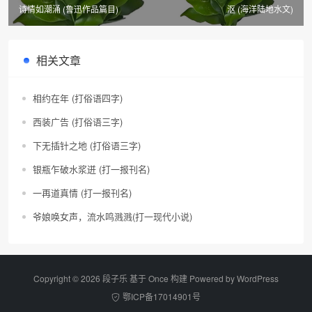
诗情如潮涌 (鲁迅作品篇目)
沤 (海洋陆地水文)
相关文章
相约在年 (打俗语四字)
西装广告 (打俗语三字)
下无插针之地 (打俗语三字)
银瓶乍破水浆迸 (打一报刊名)
一再道真情 (打一报刊名)
爷娘唤女声，流水鸣溅溅(打一现代小说)
Copyright © 2026 段子乐 基于 Once 构建 Powered by
WordPress
鄂ICP备17014901号