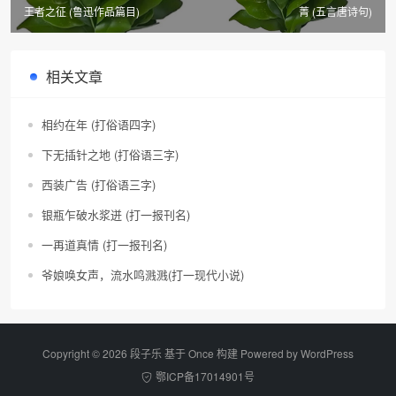
王者之征 (鲁迅作品篇目)
菁 (五言唐诗句)
相关文章
相约在年 (打俗语四字)
下无插针之地 (打俗语三字)
西装广告 (打俗语三字)
银瓶乍破水浆迸 (打一报刊名)
一再道真情 (打一报刊名)
爷娘唤女声，流水鸣溅溅(打一现代小说)
Copyright © 2026 段子乐 基于 Once 构建 Powered by
WordPress
鄂ICP备17014901号