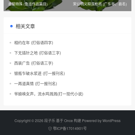
总是特殊 (鲁迅作品篇目)
宋公明义释双枪将 (广东市、县名)
相关文章
相约在年 (打俗语四字)
下无插针之地 (打俗语三字)
西装广告 (打俗语三字)
银瓶乍破水浆迸 (打一报刊名)
一再道真情 (打一报刊名)
爷娘唤女声，流水鸣溅溅(打一现代小说)
Copyright © 2026 段子乐 基于 Once 构建 Powered by
WordPress
鄂ICP备17014901号