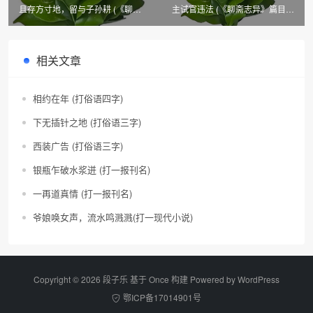
且存方寸地，留与子孙耕 (《聊斋
主试官违法 (《聊斋志异》篇目，
志异》篇目四)
上楼格)
相关文章
相约在年 (打俗语四字)
下无插针之地 (打俗语三字)
西装广告 (打俗语三字)
银瓶乍破水浆迸 (打一报刊名)
一再道真情 (打一报刊名)
爷娘唤女声，流水鸣溅溅(打一现代小说)
Copyright © 2026 段子乐 基于 Once 构建 Powered by
WordPress
鄂ICP备17014901号