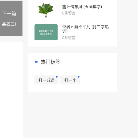
施计借东风 (五画单字)
下一篇
0条留言
、县名三)
位居五爵不平凡 (打二字热
词)
0条留言
热门标签
打一成语
打一字