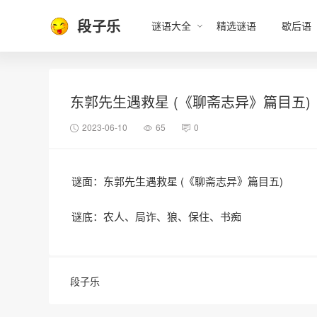
段子乐
谜语大全
精选谜语
歇后语
东郭先生遇救星 (《聊斋志异》篇目五)
2023-06-10
65
0
谜面：东郭先生遇救星 (《聊斋志异》篇目五)
谜底：农人、局诈、狼、保住、书痴
段子乐