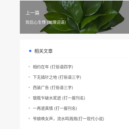
上一篇
败后心生悸 (地理词语)
相关文章
相约在年 (打俗语四字)
下无插针之地 (打俗语三字)
西装广告 (打俗语三字)
银瓶乍破水浆迸 (打一报刊名)
一再道真情 (打一报刊名)
爷娘唤女声，流水鸣溅溅(打一现代小说)