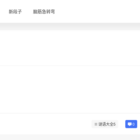
新段子
脑筋急转弯
谜语大全5
0