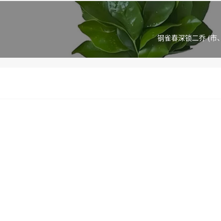
钢雀春深锁二乔 (市