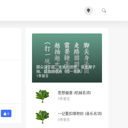
脚尖身子圆，走路团团转，需要鞭子
抽，越抽越欢喜（打一玩具）
1条留言
思想偏激 (机械名词)
0条留言
一记重扣堪称妙 (音乐名词)
0
0条留言