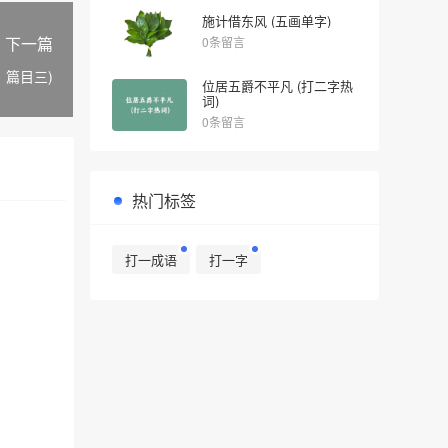
施计借东风 (五画单字)
下一篇
0条留言
》篇目三)
位居五爵不平凡 (打二字热
词)
0条留言
热门标签
打一成语
打一字