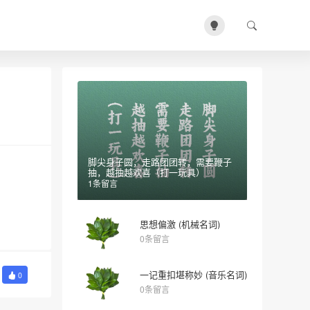
脚尖身子圆，走路团团转，需要鞭子
抽，越抽越欢喜（打一玩具）
1条留言
思想偏激 (机械名词)
0条留言
一记重扣堪称妙 (音乐名词)
0
0条留言