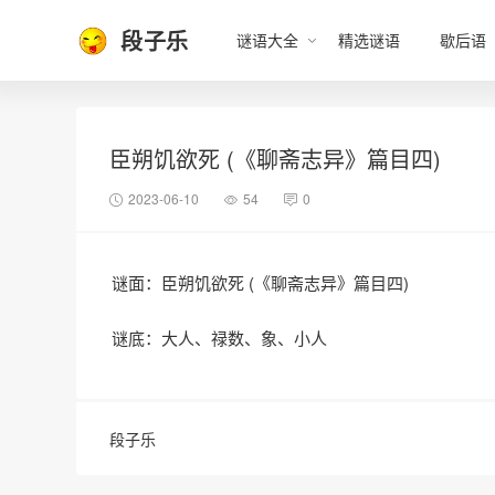
段子乐
谜语大全
精选谜语
歇后语
臣朔饥欲死 (《聊斋志异》篇目四)
2023-06-10
54
0
谜面：臣朔饥欲死 (《聊斋志异》篇目四)
谜底：大人、禄数、象、小人
段子乐