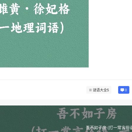
谜语大全5
0
吾不如子房 (打一常言俗