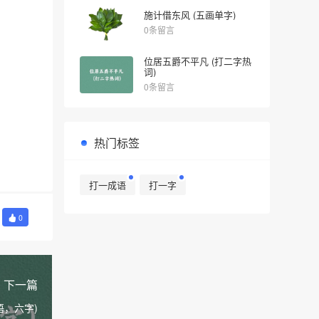
施计借东风 (五画单字)
0条留言
位居五爵不平凡 (打二字热
词)
0条留言
热门标签
打一成语
打一字
0
下一篇
语，六字)