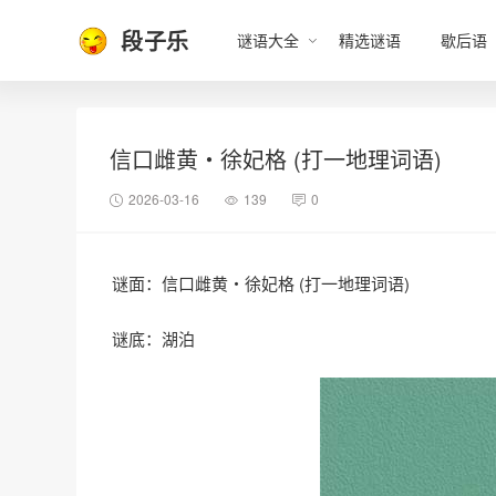
段子乐
谜语大全
精选谜语
歇后语
信口雌黄・徐妃格 (打一地理词语)
2026-03-16
139
0
谜面：信口雌黄・徐妃格 (打一地理词语)
谜底：湖泊