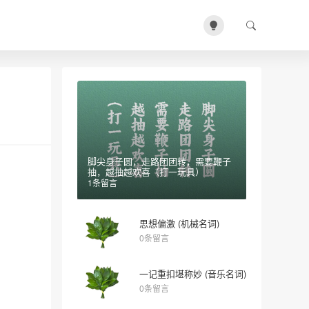
脚尖身子圆，走路团团转，需要鞭子
抽，越抽越欢喜（打一玩具）
1条留言
思想偏激 (机械名词)
0条留言
一记重扣堪称妙 (音乐名词)
0条留言