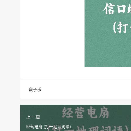
段子乐
上一篇
经营电扇 (打一地理词语)