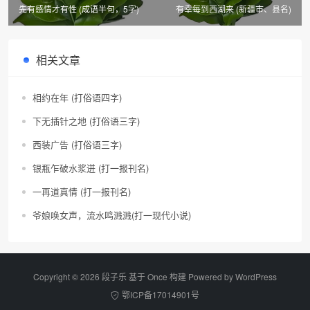
先有感情才有性 (成语半句，5字)
有幸每到西湖来 (新疆市、县名)
相关文章
相约在年 (打俗语四字)
下无插针之地 (打俗语三字)
西装广告 (打俗语三字)
银瓶乍破水浆迸 (打一报刊名)
一再道真情 (打一报刊名)
爷娘唤女声，流水鸣溅溅(打一现代小说)
Copyright © 2026 段子乐 基于 Once 构建 Powered by
WordPress
鄂ICP备17014901号