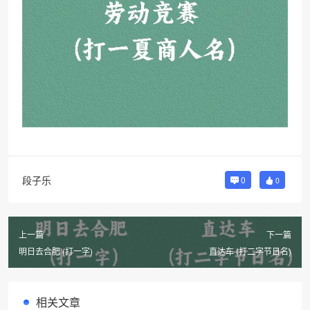
段子乐
0
0
上一篇
下一篇
明日去合肥 (打一字)
直达车 (打二字节日名)
相关文章