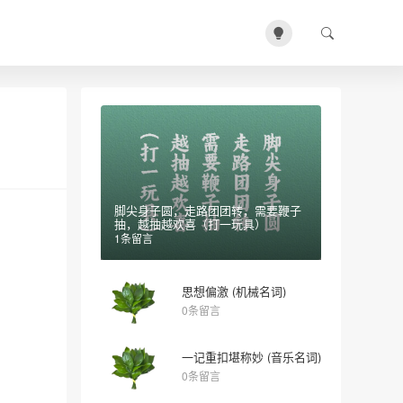
脚尖身子圆，走路团团转，需要鞭子
抽，越抽越欢喜（打一玩具）
1条留言
思想偏激 (机械名词)
0条留言
一记重扣堪称妙 (音乐名词)
0条留言