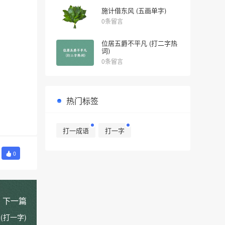
施计借东风 (五画单字)
0条留言
位居五爵不平凡 (打二字热
词)
0条留言
热门标签
打一成语
打一字
0
下一篇
(打一字)