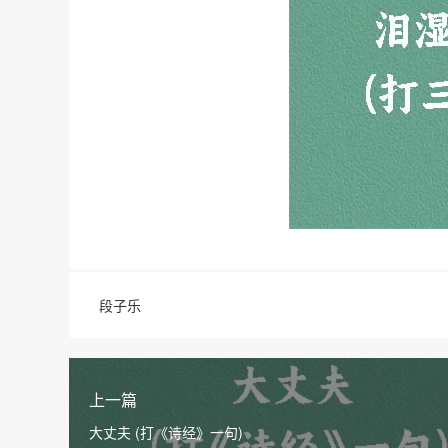
段子乐
上一篇
大丈夫 (打《诗经》一句)