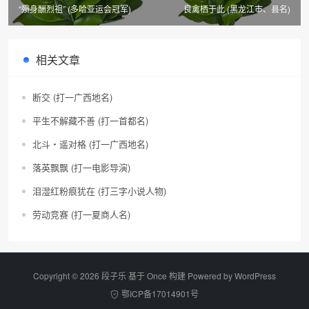
“殒身酬烈祖” (多哈亚运会冠军)
良禽栖于此 (黑龙江市、县名)
相关文章
断交 (打一广西地名)
平生不解藏不善 (打一首都名)
北斗・遥对格 (打一广西地名)
落英飘飘 (打一电影导演)
泪湿红粉痕犹在 (打三字小说人物)
劳动竞赛 (打一夏商人名)
Copyright © 2026 段子乐 基于 Once 构建 Powered by
WordPress
鄂ICP备17014901号