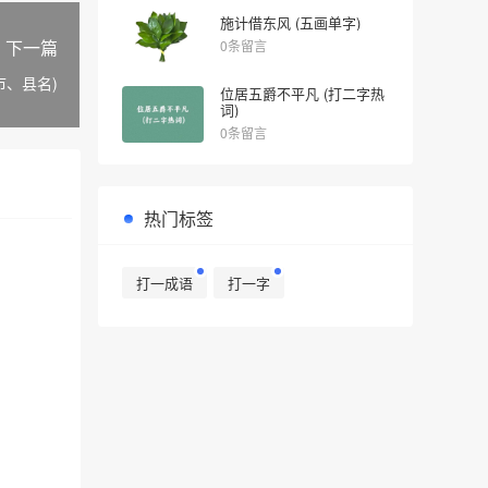
施计借东风 (五画单字)
下一篇
0条留言
市、县名)
位居五爵不平凡 (打二字热
词)
0条留言
热门标签
打一成语
打一字