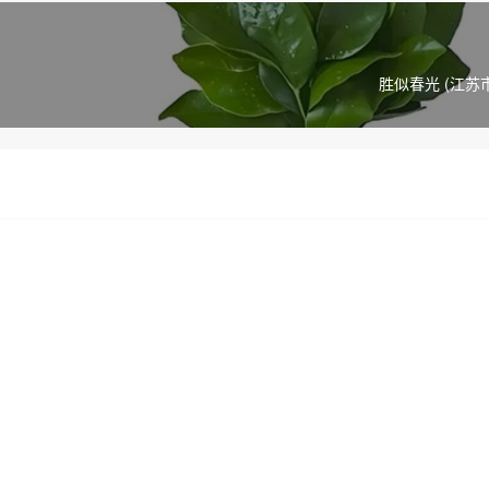
胜似春光 (江苏