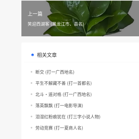
上一篇
笑迎西湖客 (黑龙江市、县名)
相关文章
断交 (打一广西地名)
平生不解藏不善 (打一首都名)
北斗・遥对格 (打一广西地名)
落英飘飘 (打一电影导演)
泪湿红粉痕犹在 (打三字小说人物)
劳动竞赛 (打一夏商人名)