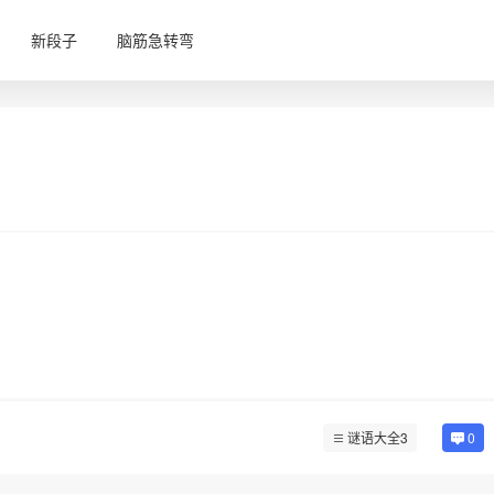
新段子
脑筋急转弯
谜语大全3
0