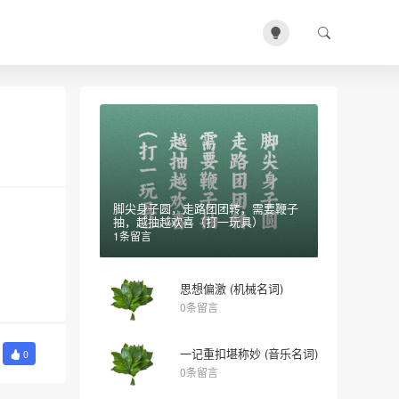
脚尖身子圆，走路团团转，需要鞭子
抽，越抽越欢喜（打一玩具）
1条留言
思想偏激 (机械名词)
0条留言
一记重扣堪称妙 (音乐名词)
0
0条留言