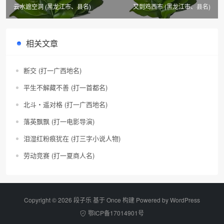
云水遮空洞 (黑龙江市、县名)
又到鸡西市 (黑龙江市、县名)
相关文章
断交 (打一广西地名)
平生不解藏不善 (打一首都名)
北斗・遥对格 (打一广西地名)
落英飘飘 (打一电影导演)
泪湿红粉痕犹在 (打三字小说人物)
劳动竞赛 (打一夏商人名)
Copyright © 2026 段子乐 基于 Once 构建 Powered by
WordPress
鄂ICP备17014901号