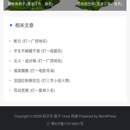
处处有君子 (黑龙江市、县名)
云水遮空洞 (黑龙江市、县名)
相关文章
断交 (打一广西地名)
平生不解藏不善 (打一首都名)
北斗・遥对格 (打一广西地名)
落英飘飘 (打一电影导演)
泪湿红粉痕犹在 (打三字小说人物)
劳动竞赛 (打一夏商人名)
Copyright © 2026 段子乐 基于 Once 构建 Powered by
WordPress
鄂ICP备17014901号