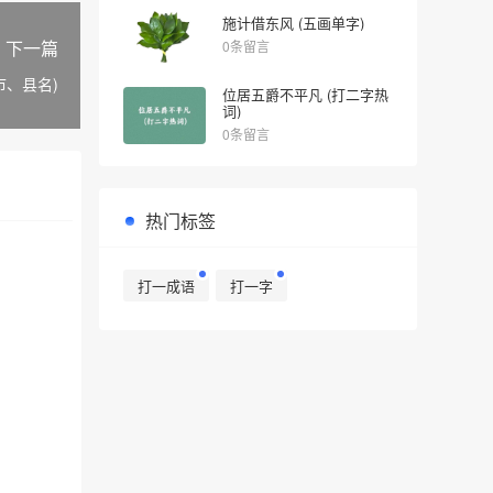
施计借东风 (五画单字)
下一篇
0条留言
市、县名)
位居五爵不平凡 (打二字热
词)
0条留言
热门标签
打一成语
打一字