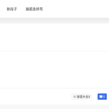
新段子
脑筋急转弯
谜语大全3
0