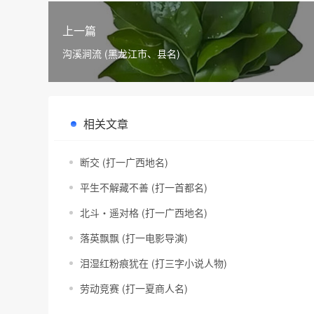
上一篇
沟溪涧流 (黑龙江市、县名)
相关文章
断交 (打一广西地名)
平生不解藏不善 (打一首都名)
北斗・遥对格 (打一广西地名)
落英飘飘 (打一电影导演)
泪湿红粉痕犹在 (打三字小说人物)
劳动竞赛 (打一夏商人名)