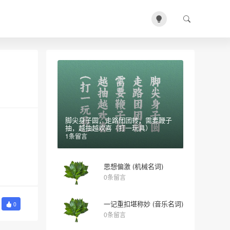
脚尖身子圆，走路团团转，需要鞭子
抽，越抽越欢喜（打一玩具）
1条留言
思想偏激 (机械名词)
0条留言
一记重扣堪称妙 (音乐名词)
0
0条留言