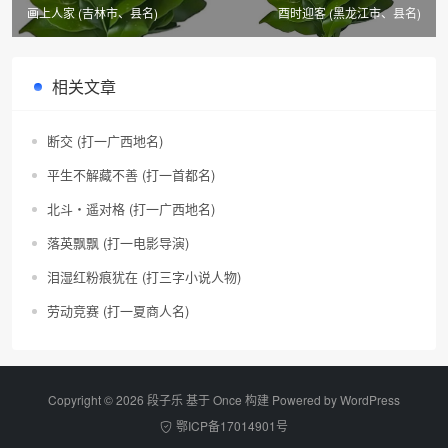
画上人家 (吉林市、县名)
酉时迎客 (黑龙江市、县名)
相关文章
断交 (打一广西地名)
平生不解藏不善 (打一首都名)
北斗・遥对格 (打一广西地名)
落英飘飘 (打一电影导演)
泪湿红粉痕犹在 (打三字小说人物)
劳动竞赛 (打一夏商人名)
Copyright © 2026 段子乐 基于 Once 构建 Powered by
WordPress
鄂ICP备17014901号