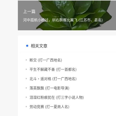
上一篇
河中孤帆小桥过，圳右群雁比翼飞 (江苏市、县名)
相关文章
断交 (打一广西地名)
平生不解藏不善 (打一首都名)
北斗・遥对格 (打一广西地名)
落英飘飘 (打一电影导演)
泪湿红粉痕犹在 (打三字小说人物)
劳动竞赛 (打一夏商人名)