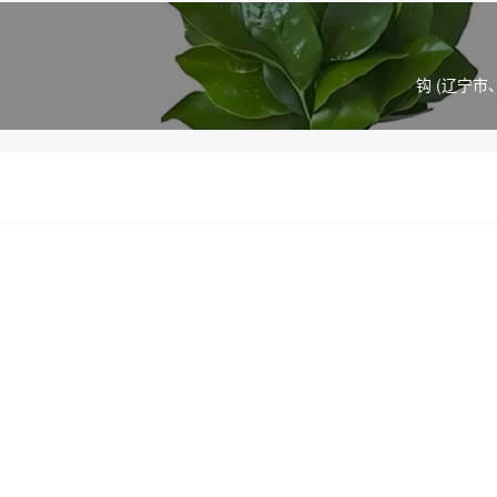
钩 (辽宁市