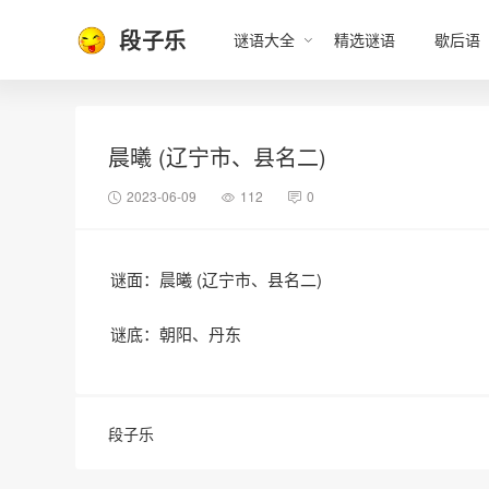
段子乐
谜语大全
精选谜语
歇后语
晨曦 (辽宁市、县名二)
2023-06-09
112
0
谜面：晨曦 (辽宁市、县名二)
谜底：朝阳、丹东
段子乐