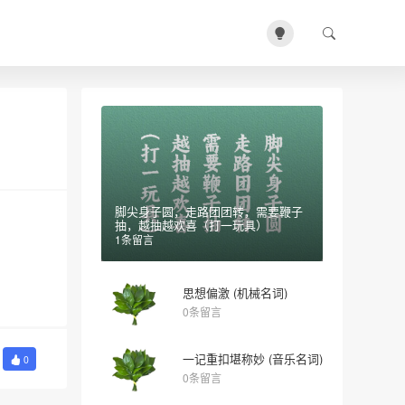
脚尖身子圆，走路团团转，需要鞭子
抽，越抽越欢喜（打一玩具）
1条留言
思想偏激 (机械名词)
0条留言
一记重扣堪称妙 (音乐名词)
0
0条留言