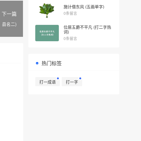
施计借东风 (五画单字)
下一篇
0条留言
、县名二)
位居五爵不平凡 (打二字热
词)
0条留言
热门标签
打一成语
打一字