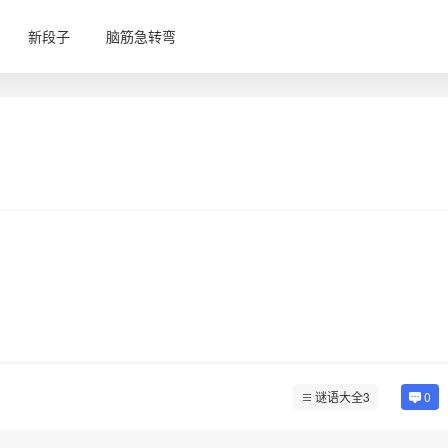
新段子
脑筋急转弯
谜语大全3
0