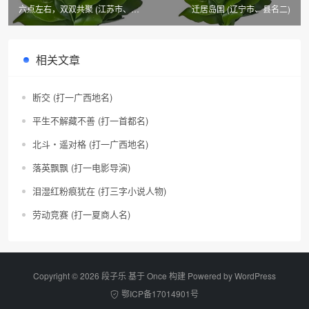
六点左右，双双共聚 (江苏市、县
迁居岛国 (辽宁市、县名二)
名)
相关文章
断交 (打一广西地名)
平生不解藏不善 (打一首都名)
北斗・遥对格 (打一广西地名)
落英飘飘 (打一电影导演)
泪湿红粉痕犹在 (打三字小说人物)
劳动竞赛 (打一夏商人名)
Copyright © 2026 段子乐 基于 Once 构建 Powered by
WordPress
鄂ICP备17014901号