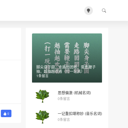
脚尖身子圆，走路团团转，需要鞭子
抽，越抽越欢喜（打一玩具）
1条留言
思想偏激 (机械名词)
0条留言
一记重扣堪称妙 (音乐名词)
0
0条留言