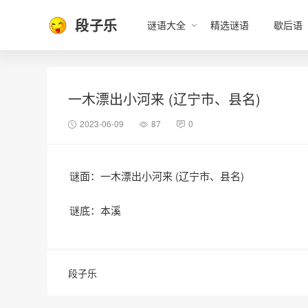
段子乐
谜语大全
精选谜语
歇后语
一木漂出小河来 (辽宁市、县名)
2023-06-09
87
0
谜面：一木漂出小河来 (辽宁市、县名)
谜底：本溪
段子乐