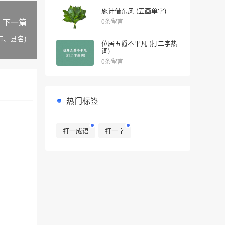
施计借东风 (五画单字)
下一篇
0条留言
市、县名)
位居五爵不平凡 (打二字热
词)
0条留言
热门标签
打一成语
打一字