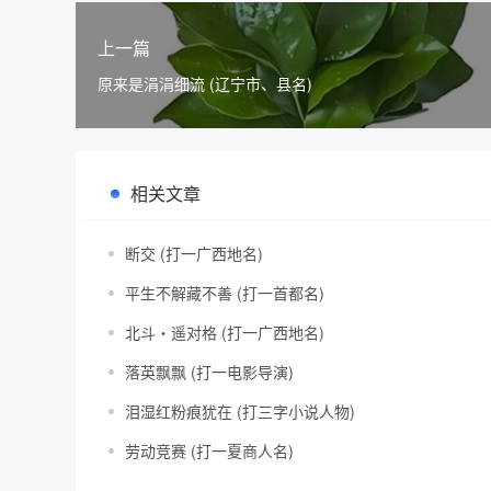
上一篇
原来是涓涓细流 (辽宁市、县名)
相关文章
断交 (打一广西地名)
平生不解藏不善 (打一首都名)
北斗・遥对格 (打一广西地名)
落英飘飘 (打一电影导演)
泪湿红粉痕犹在 (打三字小说人物)
劳动竞赛 (打一夏商人名)