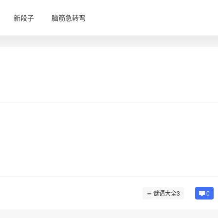
新段子
脑筋急转弯
谜语大全3
0